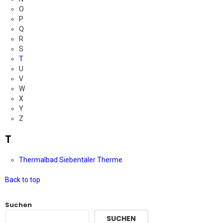
O
P
Q
R
S
T
U
V
W
X
Y
Z
T
Thermalbad Siebentäler Therme
Back to top
Suchen
SUCHEN