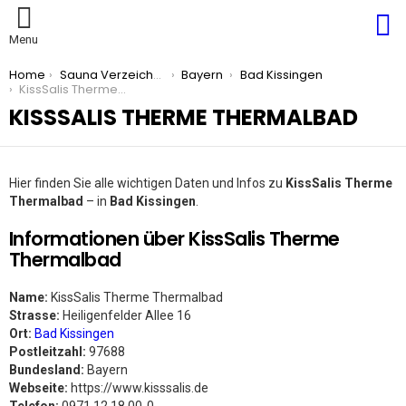
S
Menu
You are here:
Home
Sauna Verzeichnis
Bayern
Bad Kissingen
KissSalis Therme Thermalbad
KISSSALIS THERME THERMALBAD
Hier finden Sie alle wichtigen Daten und Infos zu
KissSalis Therme
Thermalbad
– in
Bad Kissingen
.
Informationen über KissSalis Therme
Thermalbad
Name:
KissSalis Therme Thermalbad
Strasse:
Heiligenfelder Allee 16
Ort:
Bad Kissingen
Postleitzahl:
97688
Bundesland:
Bayern
Webseite:
https://www.kisssalis.de