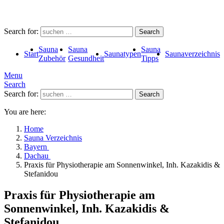
Search for:
Search
Sauna
Sauna
Sauna
Start
Saunatypen
Saunaverzeichnis
Zubehör
Gesundheit
Tipps
Menu
Search
Search for:
Search
You are here:
Home
Sauna Verzeichnis
Bayern
Dachau
Praxis für Physiotherapie am Sonnenwinkel, Inh. Kazakidis &
Stefanidou
Praxis für Physiotherapie am
Sonnenwinkel, Inh. Kazakidis &
Stefanidou