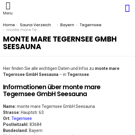
S
Menu
You are here:
Home
Sauna Verzeichnis
Bayern
Tegernsee
monte mare Tegernsee GmbH Seesauna
MONTE MARE TEGERNSEE GMBH
SEESAUNA
Hier finden Sie alle wichtigen Daten und Infos zu
monte mare
Tegernsee GmbH Seesauna
– in
Tegernsee
.
Informationen über monte mare
Tegernsee GmbH Seesauna
Name:
monte mare Tegernsee GmbH Seesauna
Strasse:
Hauptstr. 63
Ort:
Tegernsee
Postleitzahl:
83684
Bundesland:
Bayern