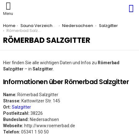
S
Menu
You are here:
Home
Sauna Verzeichnis
Niedersachsen
Salzgitter
Römerbad Salzgitter
RÖMERBAD SALZGITTER
Hier finden Sie alle wichtigen Daten und Infos zu
Römerbad
Salzgitter
– in
Salzgitter
.
Informationen über Römerbad Salzgitter
Name:
Römerbad Salzgitter
Strasse:
Kattowitzer Str. 145
Ort:
Salzgitter
Postleitzahl:
38226
Bundesland:
Niedersachsen
Webseite:
http://www.roemerbad.de
Telefon:
05341 1 50 50