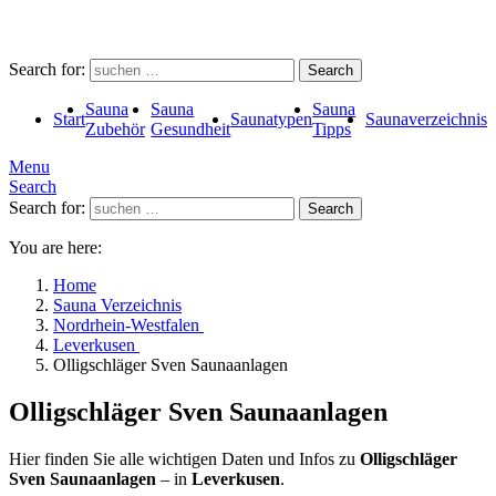
Search for:
Search
Sauna
Sauna
Sauna
Start
Saunatypen
Saunaverzeichnis
Zubehör
Gesundheit
Tipps
Menu
Search
Search for:
Search
You are here:
Home
Sauna Verzeichnis
Nordrhein-Westfalen
Leverkusen
Olligschläger Sven Saunaanlagen
Olligschläger Sven Saunaanlagen
Hier finden Sie alle wichtigen Daten und Infos zu
Olligschläger
Sven Saunaanlagen
– in
Leverkusen
.