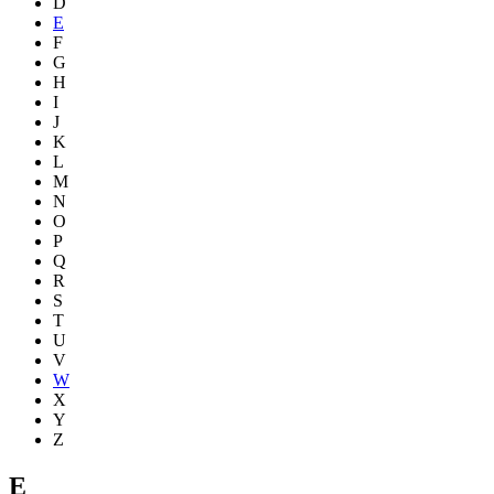
D
E
F
G
H
I
J
K
L
M
N
O
P
Q
R
S
T
U
V
W
X
Y
Z
E