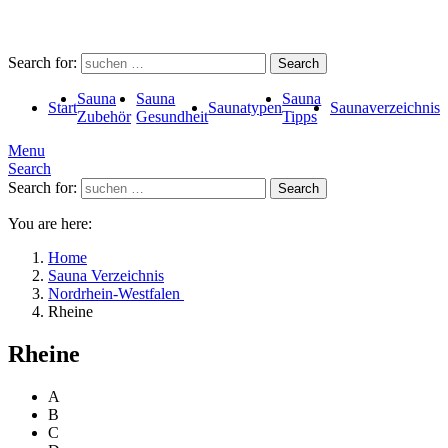
Search for:
Search
Sauna
Sauna
Sauna
Start
Saunatypen
Saunaverzeichnis
Zubehör
Gesundheit
Tipps
Menu
Search
Search for:
Search
You are here:
Home
Sauna Verzeichnis
Nordrhein-Westfalen
Rheine
Rheine
A
B
C