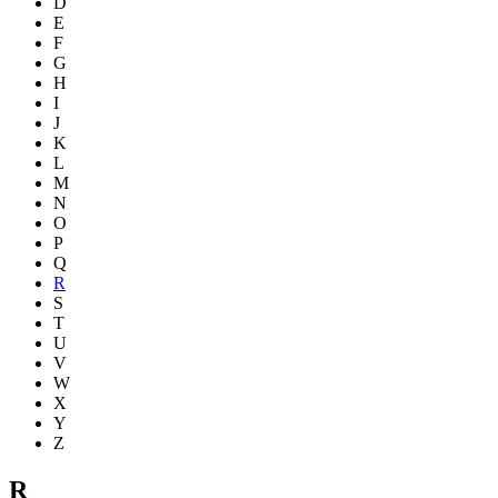
D
E
F
G
H
I
J
K
L
M
N
O
P
Q
R
S
T
U
V
W
X
Y
Z
R