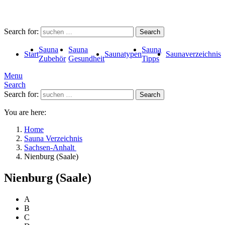
Search for:
Search
Sauna
Sauna
Sauna
Start
Saunatypen
Saunaverzeichnis
Zubehör
Gesundheit
Tipps
Menu
Search
Search for:
Search
You are here:
Home
Sauna Verzeichnis
Sachsen-Anhalt
Nienburg (Saale)
Nienburg (Saale)
A
B
C