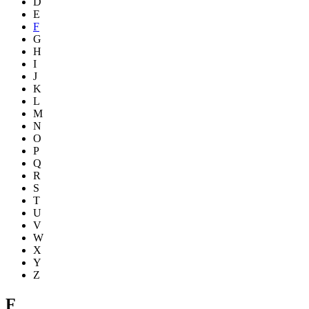
D
E
F
G
H
I
J
K
L
M
N
O
P
Q
R
S
T
U
V
W
X
Y
Z
F