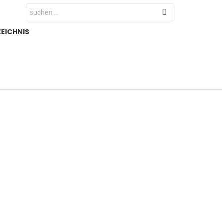
Search
for:
EICHNIS