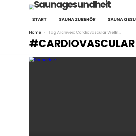
START
SAUNA ZUBEHÖR
SAUNA GESU
You are here:
Home
Tag Archives: Cardiovascular Wellness
CARDIOVASCULAR
LATEST
STORIES