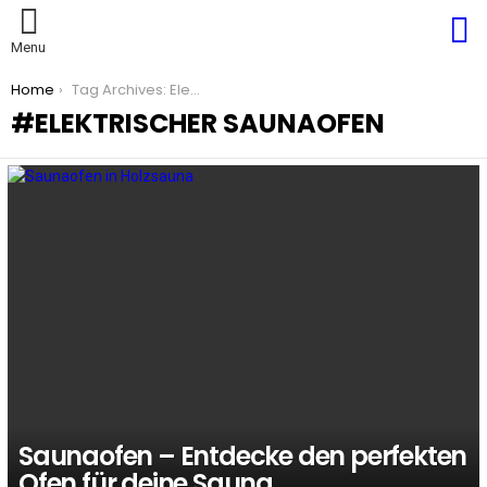
S
Menu
You are here:
Home
Tag Archives: Elektrischer Saunaofen
ELEKTRISCHER SAUNAOFEN
LATEST
STORIES
Saunaofen – Entdecke den perfekten
Ofen für deine Sauna