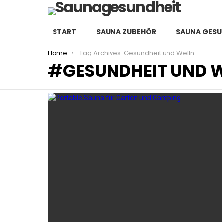
START
SAUNA ZUBEHÖR
SAUNA GESU
You are here:
Home
Tag Archives: Gesundheit und Wellness
GESUNDHEIT UND 
LATEST
STORIES