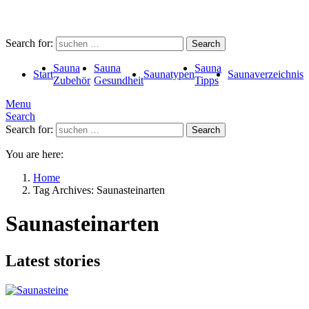
Search for:
Search
Sauna
Sauna
Sauna
Start
Saunatypen
Saunaverzeichnis
Zubehör
Gesundheit
Tipps
Menu
Search
Search for:
Search
You are here:
Home
Tag Archives: Saunasteinarten
Saunasteinarten
Latest stories