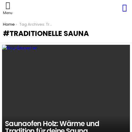
S
Menu
You are here:
Home
Tag Archives: Traditionelle Sauna
TRADITIONELLE SAUNA
LATEST
STORIES
Saunaofen Holz: Wärme und
Tradition für deine Sauna