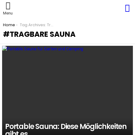
S
Menu
You are here:
Home
Tag Archives: Tragbare Sauna
TRAGBARE SAUNA
LATEST
STORIES
Portable Sauna: Diese Möglichkeiten
gibt es