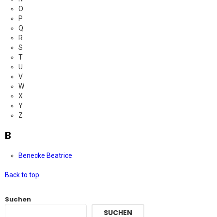
O
P
Q
R
S
T
U
V
W
X
Y
Z
B
Benecke Beatrice
Back to top
Suchen
SUCHEN