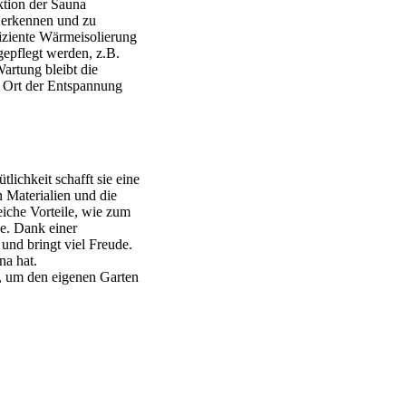
ktion der Sauna
u erkennen und zu
fiziente Wärmeisolierung
gepflegt werden, z.B.
artung bleibt die
s Ort der Entspannung
lichkeit schafft sie eine
 Materialien und die
eiche Vorteile, wie zum
se. Dank einer
und bringt viel Freude.
na hat.
t, um den eigenen Garten