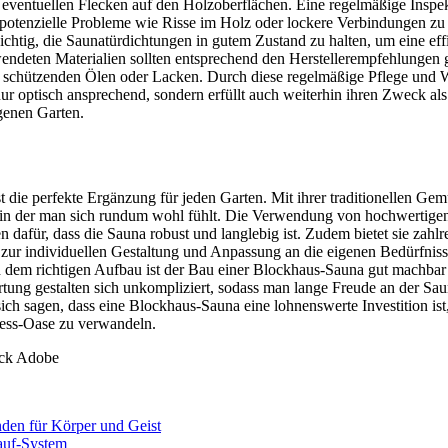
eventuellen Flecken auf den Holzoberflächen. Eine regelmäßige Inspe
g potenzielle Probleme wie Risse im Holz oder lockere Verbindungen z
chtig, die Saunatürdichtungen in gutem Zustand zu halten, um eine ef
wendeten Materialien sollten entsprechend den Herstellerempfehlungen 
 schützenden Ölen oder Lacken. Durch diese regelmäßige Pflege und W
ur optisch ansprechend, sondern erfüllt auch weiterhin ihren Zweck al
genen Garten.
die perfekte Ergänzung für jeden Garten. Mit ihrer traditionellen Gemüt
in der man sich rundum wohl fühlt. Die Verwendung von hochwertigen
n dafür, dass die Sauna robust und langlebig ist. Zudem bietet sie zahlr
 zur individuellen Gestaltung und Anpassung an die eigenen Bedürfnis
 dem richtigen Aufbau ist der Bau einer Blockhaus-Sauna gut machbar 
ung gestalten sich unkompliziert, sodass man lange Freude an der Sau
ch sagen, dass eine Blockhaus-Sauna eine lohnenswerte Investition is
ness-Oase zu verwandeln.
tock Adobe
den für Körper und Geist
lauf-System