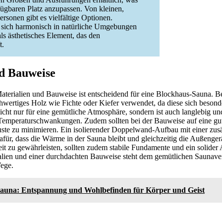
rfügbaren Platz anzupassen. Von kleinen,
sonen gibt es vielfältige Optionen.
 sich harmonisch in natürliche Umgebungen
ls ästhetisches Element, das den
t.
d Bauweise
aterialien und Bauweise ist entscheidend für eine Blockhaus-Sauna. B
hwertiges Holz wie Fichte oder Kiefer verwendet, da diese sich besond
icht nur für eine gemütliche Atmosphäre, sondern ist auch langlebig u
Temperaturschwankungen. Zudem sollten bei der Bauweise auf eine gut
ste zu minimieren. Ein isolierender Doppelwand-Aufbau mit einer zusä
r, dass die Wärme in der Sauna bleibt und gleichzeitig die Außenge
it zu gewährleisten, sollten zudem stabile Fundamente und ein solider
ialien und einer durchdachten Bauweise steht dem gemütlichen Saunav
ege.
sauna: Entspannung und Wohlbefinden für Körper und Geist