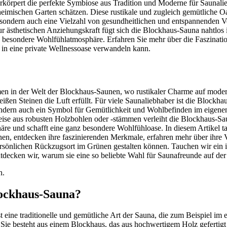
körpert die perfekte Symbiose aus Tradition und Moderne für Saunali
eimischen Garten schätzen. Diese rustikale und zugleich gemütliche Oas
sondern auch eine Vielzahl von gesundheitlichen und entspannenden Vo
r ästhetischen Anziehungskraft fügt sich die Blockhaus-Sauna nahtlos 
nz besondere Wohlfühlatmosphäre. Erfahren Sie mehr über die Faszinat
 in eine private Wellnessoase verwandeln kann.
en in der Welt der Blockhaus-Saunen, wo rustikaler Charme auf moder
ißen Steinen die Luft erfüllt. Für viele Saunaliebhaber ist die Blockha
ndern auch ein Symbol für Gemütlichkeit und Wohlbefinden im eigenen
eise aus robusten Holzbohlen oder -stämmen verleiht die Blockhaus-S
re und schafft eine ganz besondere Wohlfühloase. In diesem Artikel ta
n, entdecken ihre faszinierenden Merkmale, erfahren mehr über ihre V
ersönlichen Rückzugsort im Grünen gestalten können. Tauchen wir ein 
decken wir, warum sie eine so beliebte Wahl für Saunafreunde auf der 
n.
lockhaus-Sauna?
 eine traditionelle und gemütliche Art der Sauna, die zum Beispiel im 
 Sie besteht aus einem Blockhaus, das aus hochwertigem Holz gefertigt 