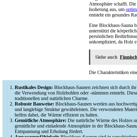
Atmosphäre schafft. Die
Isolierung aus, um
optim
entsteht ein gesundes R
Eine Blockhaus-Sauna bie
unterstützt die körperli
persönlichen Bedürfniss
unkompliziert, da Holz ei
Siehe auch
Finnisc
Die Charakteristiken ei
Rustikales Design:
Blockhaus-Saunen zeichnen sich durch ihr r
die Verwendung von Holzbohlen oder -stämmen entsteht. Diese
traditionellen und natürlichen Charme.
Robuste Bauweise:
Blockhaus-Saunen werden aus hochwertigen
und langlebige Struktur gewährleisten. Die verwendeten Materia
helfen dabei, die Wärme effizient zu halten.
Gemütliche Atmosphäre:
Die natürliche Wärme des Holzes und
gemütliche und einladende Atmosphäre in der Blockhaus-Sauna.
Entspannung und Erholung fördert.
Anpassungsfähigkeit:
Blockhaus-Saunen sind in verschiedene