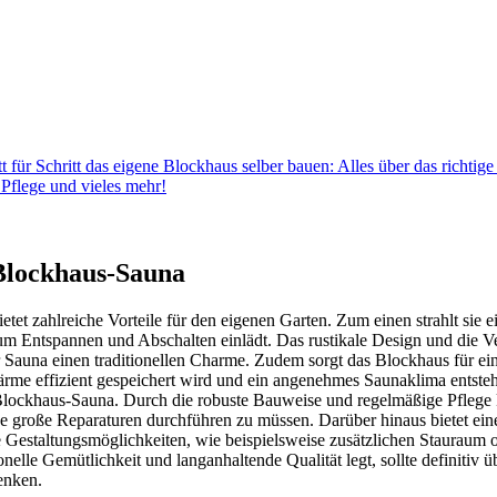
t für Schritt das eigene Blockhaus selber bauen: Alles über das richtig
flege und vieles mehr!
 Blockhaus-Sauna
tet zahlreiche Vorteile für den eigenen Garten. Zum einen strahlt sie ei
zum Entspannen und Abschalten einlädt. Das rustikale Design und die
r Sauna einen traditionellen Charme. Zudem sorgt das Blockhaus für ei
ärme effizient gespeichert wird und ein angenehmes Saunaklima entsteht.
 Blockhaus-Sauna. Durch die robuste Bauweise und regelmäßige Pflege
e große Reparaturen durchführen zu müssen. Darüber hinaus bietet ei
lle Gestaltungsmöglichkeiten, wie beispielsweise zusätzlichen Stauraum
onelle Gemütlichkeit und langanhaltende Qualität legt, sollte definitiv 
enken.