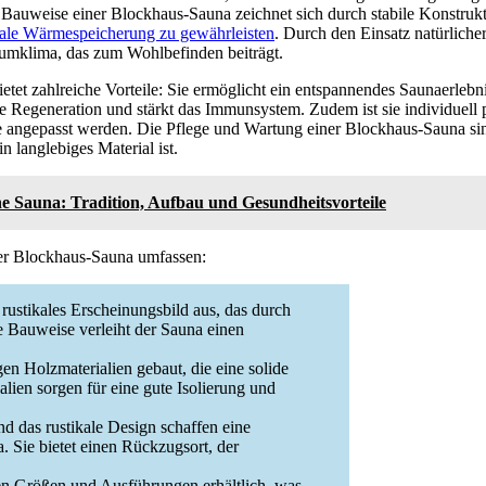
 Bauweise einer Blockhaus-Sauna zeichnet sich durch stabile Konstruk
ale Wärmespeicherung zu gewährleisten
. Durch den Einsatz natürliche
aumklima, das zum Wohlbefinden beiträgt.
tet zahlreiche Vorteile: Sie ermöglicht ein entspannendes Saunaerlebn
che Regeneration und stärkt das Immunsystem. Zudem ist sie individuell
e angepasst werden. Die Pflege und Wartung einer Blockhaus-Sauna si
n langlebiges Material ist.
he Sauna: Tradition, Aufbau und Gesundheitsvorteile
ner Blockhaus-Sauna umfassen:
ustikales Erscheinungsbild aus, das durch
 Bauweise verleiht der Sauna einen
 Holzmaterialien gebaut, die eine solide
lien sorgen für eine gute Isolierung und
 das rustikale Design schaffen eine
 Sie bietet einen Rückzugsort, der
n Größen und Ausführungen erhältlich, was