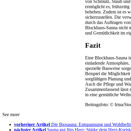
von Schmutz, Staub und 
ermöglicht es, frühzeiti
beheben. Zudem ist es wi
sicherzustellen. Die ver
durch das Auftragen von
Blockhaus-Sauna nicht n
und Gemütlichkeit im ei
Fazit
Eine Blockhaus-Sauna ist 
einladende Atmosphäre, 
spezielle Bauweise sorge
Beispiel die Möglichkeit
sorgfältigen Planung und
Auch die Pflege und Wart
Zusammenfassend lässt si
in eine gemütliche Well
Beitragsfoto: © Irina/S
See more
vorheriger Artikel
Die Biosauna: Entspannung und Wohlbefin
nächster Artikel
Sauna gut fürs Herz: Stärke dein Herz-Kreis