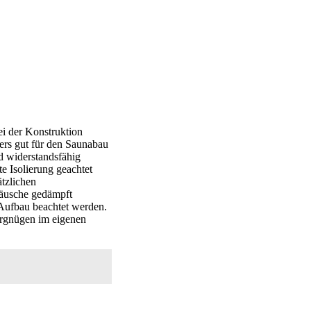
ei der Konstruktion
ers gut für den Saunabau
nd widerstandsfähig
e Isolierung geachtet
tzlichen
räusche gedämpft
 Aufbau beachtet werden.
ergnügen im eigenen