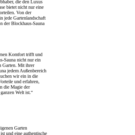
ebhaber, die den Luxus
e bietet nicht nur eine
rteilen. Von der
in jede Gartenlandschaft
ion der Blockhaus-Sauna
nen Komfort trifft und
us-Sauna nicht nur ein
 Garten. Mit ihrer
auna jedem Außenbereich
uchen wir ein in die
orteile und erfahren,
in die Magie der
ganzen Welt ist.“
eigenen Garten
ist und eine authentische