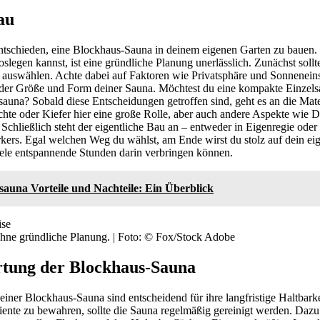
au
entschieden, eine Blockhaus-Sauna in deinem eigenen Garten zu bauen.
slegen kannst, ist eine gründliche Planung unerlässlich. Zunächst sollt
a auswählen. Achte dabei auf Faktoren wie Privatsphäre und Sonneneins
er Größe und Form deiner Sauna. Möchtest du eine kompakte Einzelsa
auna? Sobald diese Entscheidungen getroffen sind, geht es an die Mate
ichte oder Kiefer hier eine große Rolle, aber auch andere Aspekte wie
chließlich steht der eigentliche Bau an – entweder in Eigenregie oder 
kers. Egal welchen Weg du wählst, am Ende wirst du stolz auf dein ei
iele entspannende Stunden darin verbringen können.
sauna Vorteile und Nachteile: Ein Überblick
hne gründliche Planung. | Foto: © Fox/Stock Adobe
rtung der Blockhaus-Sauna
iner Blockhaus-Sauna sind entscheidend für ihre langfristige Haltbarke
nte zu bewahren, sollte die Sauna regelmäßig gereinigt werden. Dazu