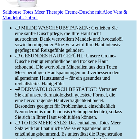
Salthouse Totes Meer Therapie Creme-Dusche mit Aloe Vera &
Mandelöl - 250ml
🛁 MILDE WASCHSUBSTANZEN: Genießen Sie
eine sanfte Duschpflege, die Ihre Haut nicht
austrocknet. Dank wertvollem Mandel- und Avocadoöl
sowie beruhigender Aloe Vera wird Ihre Haut intensiv
gepflegt und Reizgefühle gelindert.
🛁 GESUNDES HAUTGEFÜHL: Unsere Creme-
Dusche reinigt empfindliche und trockene Haut
schonend. Die wertvollen Mineralien aus dem Toten
Meer beruhigen Hautspannungen und verbessern den
allgemeinen Hautzustand – für ein gesundes und
revitalisiertes Hautgefühl.
🛁 DERMATOLOGISCH BESTÄTIGT: Vertrauen
Sie auf unsere dermatologisch getestete Formel, die
eine hervorragende Hautverträglichkeit bietet.
Besonders geeignet für Problemhaut, einschließlich
Neurodermitis und Psoriasis (Schuppenflechte), sodass
Sie sich in Ihrer Haut wohlfühlen können.
🛁 TOTES MEER SALZ: Das enthaltene Totes Meer
Salz wirkt auf natürliche Weise entspannend und
entzündungshemmend. Es unterstützt die Regeneration