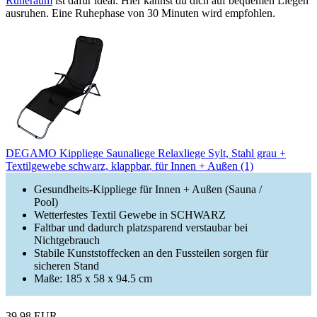
Ruheraum
ist dafür ideal. Hier kannst du dich auf bequemen Liegen
ausruhen. Eine Ruhephase von 30 Minuten wird empfohlen.
DEGAMO Kippliege Saunaliege Relaxliege Sylt, Stahl grau +
Textilgewebe schwarz, klappbar, für Innen + Außen (1)
Gesundheits-Kippliege für Innen + Außen (Sauna /
Pool)
Wetterfestes Textil Gewebe in SCHWARZ
Faltbar und dadurch platzsparend verstaubar bei
Nichtgebrauch
Stabile Kunststoffecken an den Fussteilen sorgen für
sicheren Stand
Maße: 185 x 58 x 94.5 cm
39,98 EUR